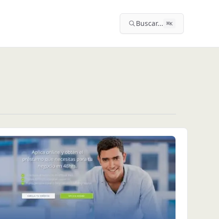
Buscar...
⌘
K