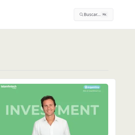
Buscar...
⌘
K