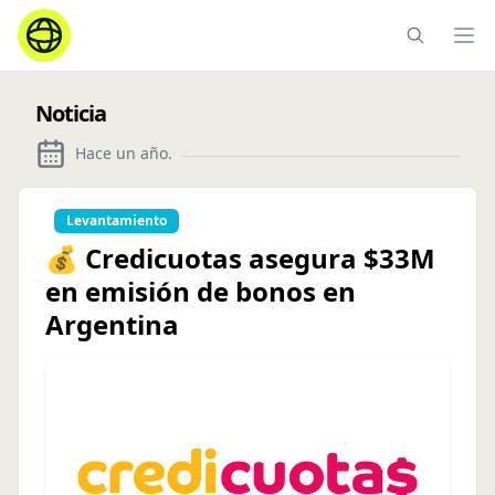
Ope
Noticia
Hace un año
.
Levantamiento
💰 Credicuotas asegura $33M
en emisión de bonos en
Argentina