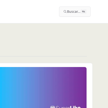
Buscar...
⌘
K