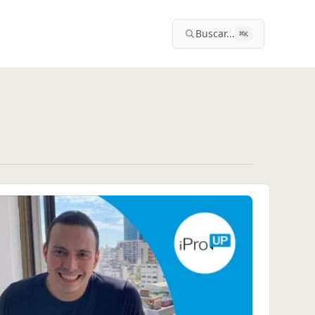
Buscar...
⌘
K