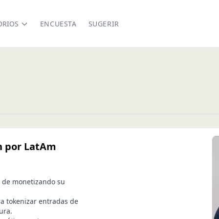
ORIOS
ENCUESTA
SUGERIR
ón por LatAm
és de monetizando su
ra tokenizar entradas de
ura.