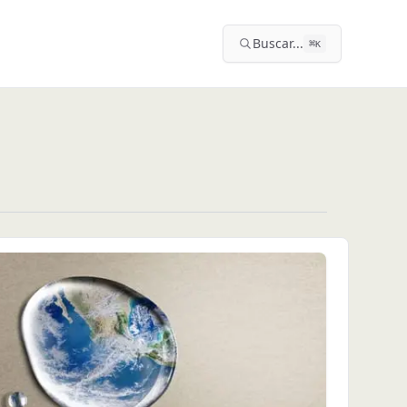
Buscar...
⌘
K