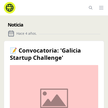
Ope
Noticia
Hace 4 años
.
📝 Convocatoria: 'Galicia
Startup Challenge'