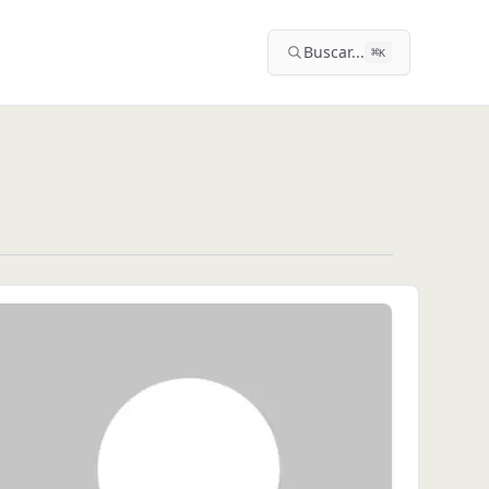
Buscar...
⌘
K