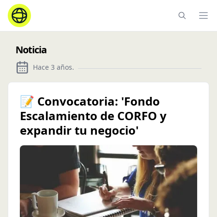
Ope
Noticia
Hace 3 años
.
📝 Convocatoria: 'Fondo
Escalamiento de CORFO y
expandir tu negocio'