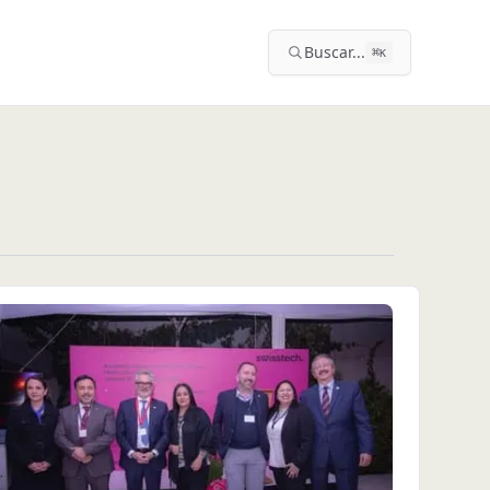
Buscar...
⌘
K