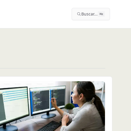
Buscar...
⌘
K