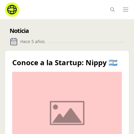
Ope
Noticia
Hace 5 años
.
Conoce a la Startup: Nippy 🇦🇷