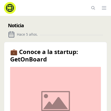
Ope
Noticia
Hace 5 años
.
💼 Conoce a la startup:
GetOnBoard