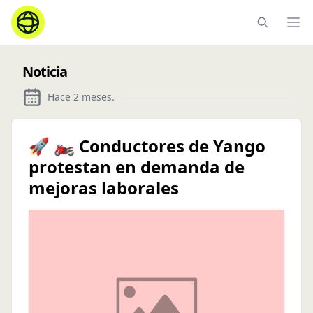
Ope
Noticia
Hace 2 meses
.
🚀 🏍️ Conductores de Yango
protestan en demanda de
mejoras laborales