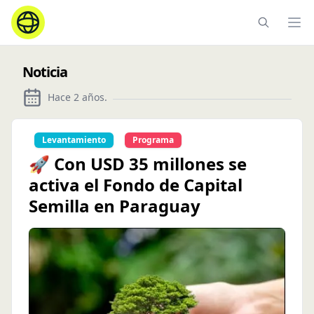
Ope
Noticia
Hace 2 años
.
Levantamiento
Programa
🚀 Con USD 35 millones se
activa el Fondo de Capital
Semilla en Paraguay