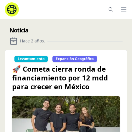
Ope
Noticia
Hace 2 años
.
Levantamiento
Expansión Geográfica
🚀 Cometa cierra ronda de
financiamiento por 12 mdd
para crecer en México