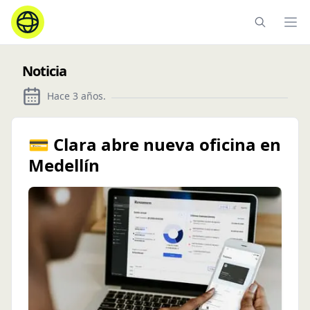
Ope
Noticia
Hace 3 años
.
💳 Clara abre nueva oficina en
Medellín