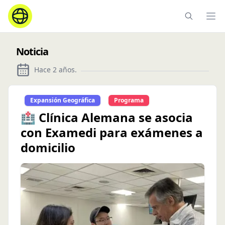
Ope
Noticia
Hace 2 años
.
Expansión Geográfica
Programa
🏥 Clínica Alemana se asocia
con Examedi para exámenes a
domicilio