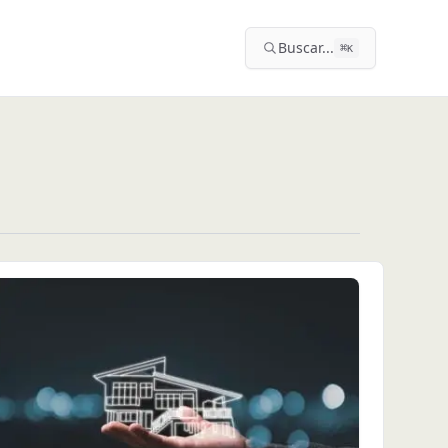
Buscar...
⌘
K