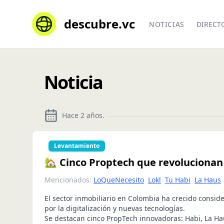
descubre.vc
NOTICIAS
DIRECT
Noticia
Hace 2 años
.
Levantamiento
🏡 Cinco Proptech que revolucionan 
Mencionados:
LoQueNecesito
Lokl
Tu Habi
La Haus
El sector inmobiliario en Colombia ha crecido consi
por la digitalización y nuevas tecnologías.
Se destacan cinco PropTech innovadoras: Habi, La Ha