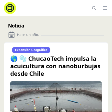
Ope
Noticia
Hace un año
.
Expansión Geográfica
🌎 🫧 ChucaoTech impulsa la
acuicultura con nanoburbujas
desde Chile