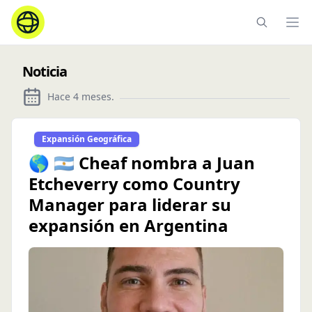
Ope
Noticia
Hace 4 meses
.
Expansión Geográfica
🌎 🇦🇷 Cheaf nombra a Juan
Etcheverry como Country
Manager para liderar su
expansión en Argentina