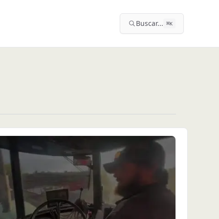
Buscar...
⌘
K