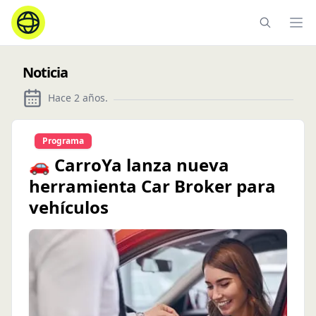
Ope
Noticia
Hace 2 años
.
Programa
🚗 CarroYa lanza nueva
herramienta Car Broker para
vehículos