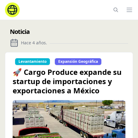
Ope
Noticia
Hace 4 años
.
Levantamiento
Expansión Geográfica
🚀 Cargo Produce expande su
startup de importaciones y
exportaciones a México