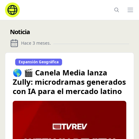
Ope
Noticia
Hace 3 meses
.
Expansión Geográfica
🌎 🎬 Canela Media lanza
Zully: microdramas generados
con IA para el mercado latino