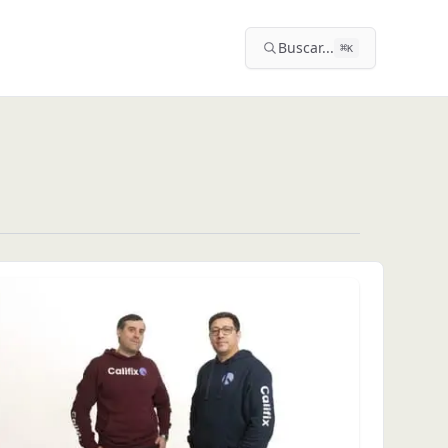
Buscar...
⌘
K