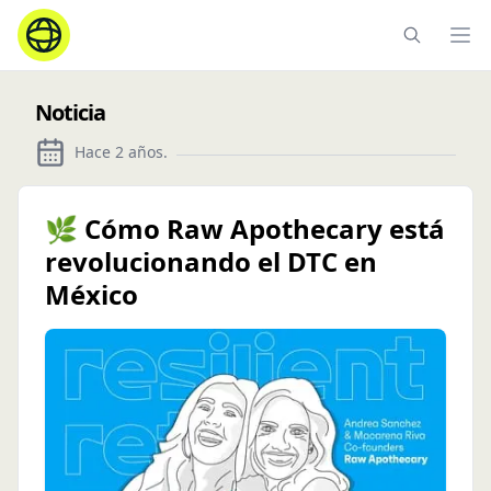
Ope
Noticia
Hace 2 años
.
🌿 Cómo Raw Apothecary está
revolucionando el DTC en
México