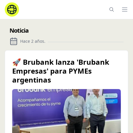
Ope
Noticia
Hace 2 años
.
🚀 Brubank lanza 'Brubank
Empresas' para PYMEs
argentinas