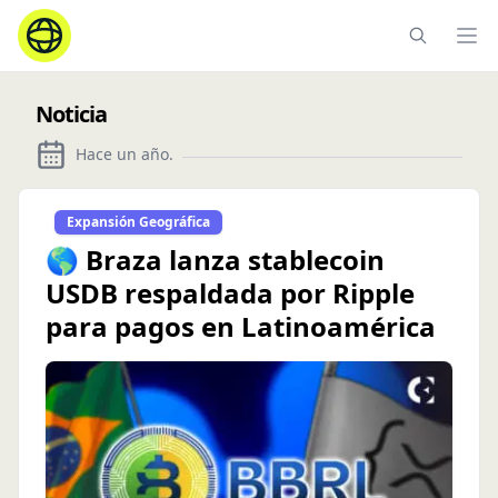
Ope
Noticia
Hace un año
.
Expansión Geográfica
🌎 Braza lanza stablecoin
USDB respaldada por Ripple
para pagos en Latinoamérica