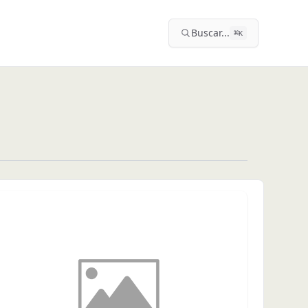
Buscar...
⌘
K