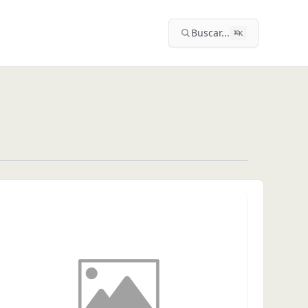
Buscar...
⌘
K