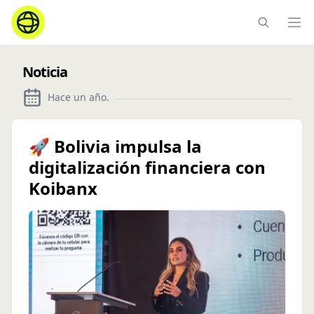
Ope
Noticia
Hace un año
.
🚀 Bolivia impulsa la
digitalización financiera con
Koibanx