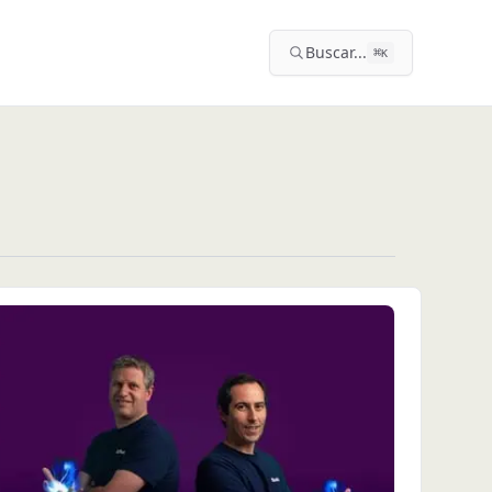
Buscar...
⌘
K