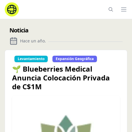
Ope
Noticia
Hace un año
.
Levantamiento
Expansión Geográfica
🌱 Blueberries Medical
Anuncia Colocación Privada
de C$1M