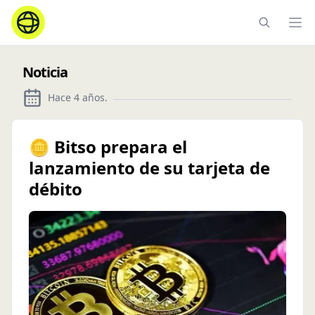
Ope
Noticia
Hace 4 años
.
🪙 Bitso prepara el
lanzamiento de su tarjeta de
débito