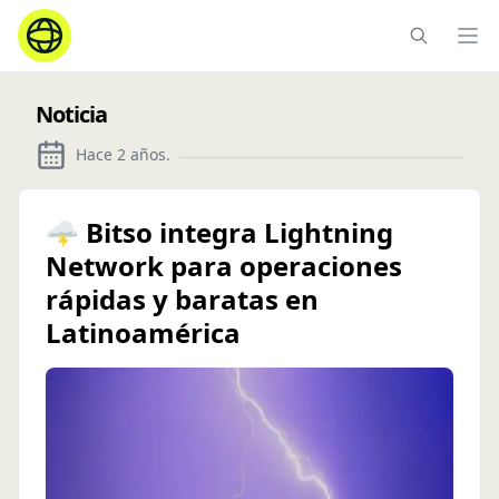
Ope
Noticia
Hace 2 años
.
🌩️ Bitso integra Lightning
Network para operaciones
rápidas y baratas en
Latinoamérica