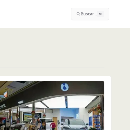
Buscar...
⌘
K