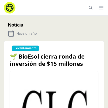
Ope
Noticia
Hace un año
.
Levantamiento
🌱 BioEsol cierra ronda de
inversión de $15 millones