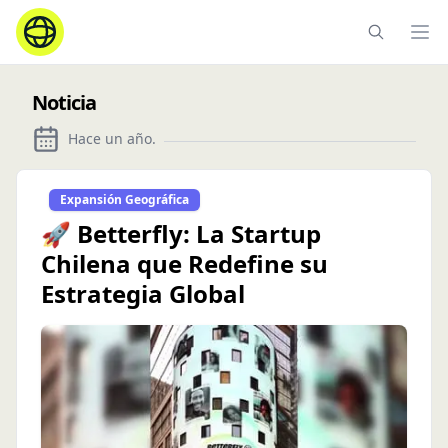
Ope
Noticia
Hace un año
.
Expansión Geográfica
🚀 Betterfly: La Startup
Chilena que Redefine su
Estrategia Global