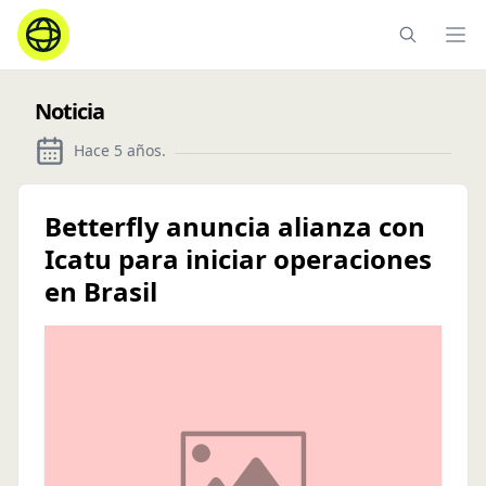
Ope
Noticia
Hace 5 años
.
Betterfly anuncia alianza con
Icatu para iniciar operaciones
en Brasil