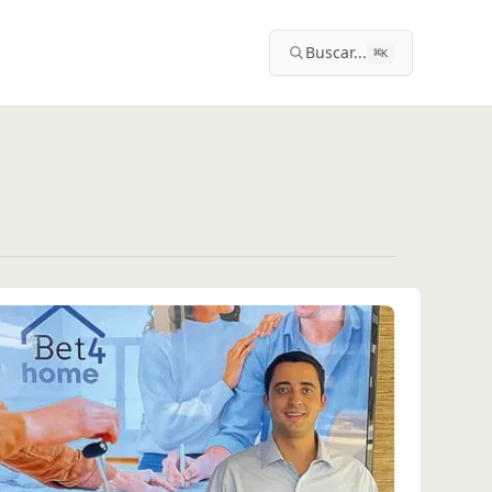
Buscar...
⌘
K