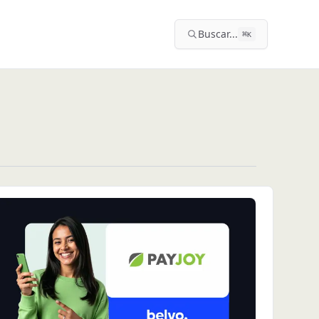
Buscar...
⌘
K