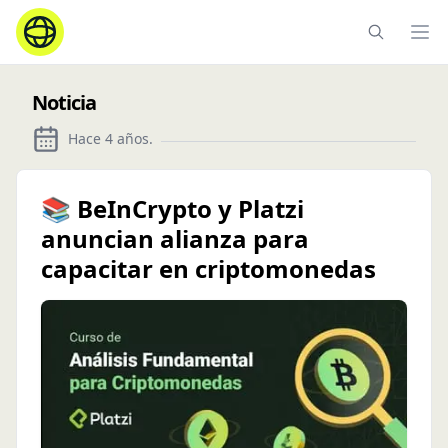
Ope
Noticia
Hace 4 años
.
📚 BeInCrypto y Platzi
anuncian alianza para
capacitar en criptomonedas