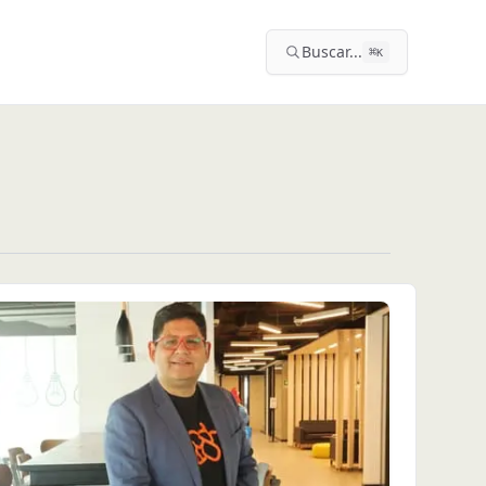
Buscar...
⌘
K