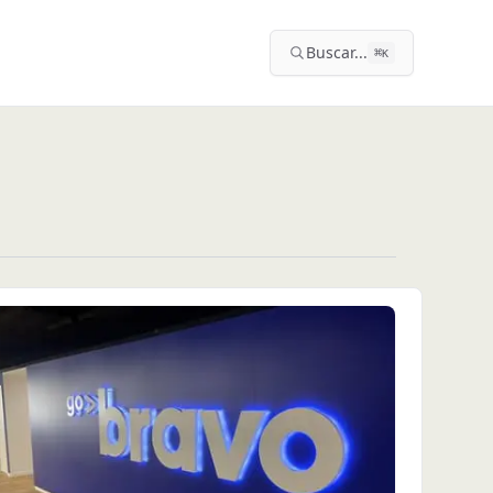
Buscar...
⌘
K