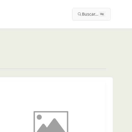
Buscar...
⌘
K