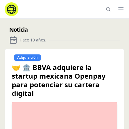
Ope
Noticia
Hace 10 años
.
Adquisición
🤝 🏦 BBVA adquiere la
startup mexicana Openpay
para potenciar su cartera
digital