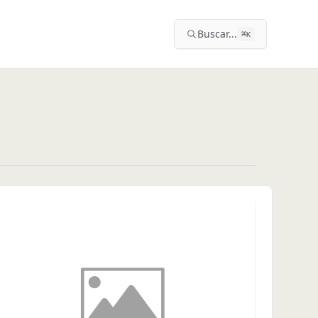
Buscar...
⌘
K