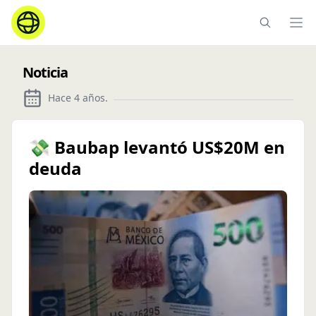
Ope
Noticia
Hace 4 años
.
💸 Baubap levantó US$20M en
deuda