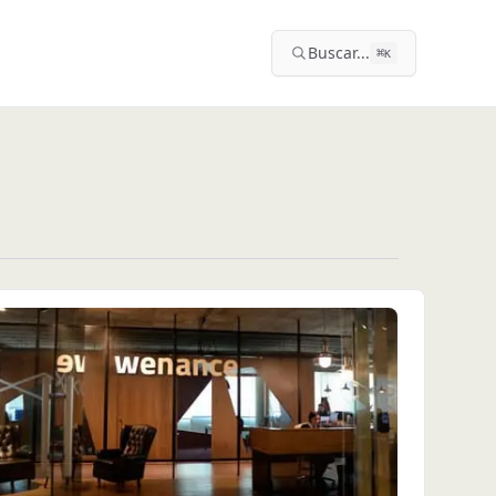
Buscar...
⌘
K